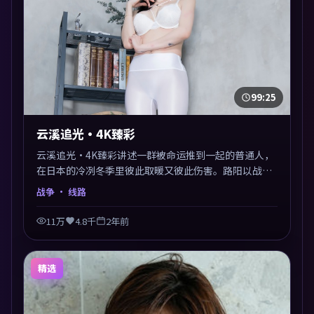
99:25
云溪追光·4K臻彩
云溪追光·4K臻彩讲述一群被命运推到一起的普通人，
在日本的冷冽冬季里彼此取暖又彼此伤害。路阳以战争
类型外壳探讨信任与背叛，映后讨论度颇高。片尾留白
战争
· 线路
开放解读，关于“选择”的主题余音绕梁。
11万
4.8千
2年前
精选