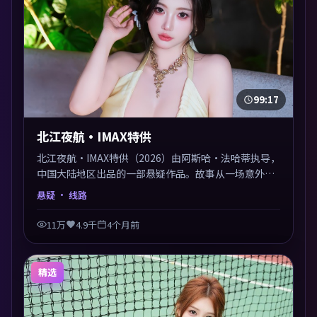
99:17
北江夜航·IMAX特供
北江夜航·IMAX特供（2026）由阿斯哈·法哈蒂执导，
中国大陆地区出品的一部悬疑作品。故事从一场意外切
入，人物在道德与生存之间反复摇摆，叙事层层推进，
悬疑
· 线路
情绪克制而有力。主演阵容以生活化表演见长，对手戏
火花四溅。
11万
4.9千
4个月前
精选