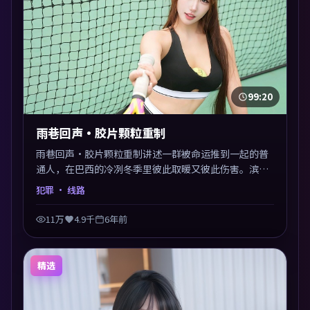
99:20
雨巷回声·胶片颗粒重制
雨巷回声·胶片颗粒重制讲述一群被命运推到一起的普
通人，在巴西的冷冽冬季里彼此取暖又彼此伤害。滨口
龙介以犯罪类型外壳探讨信任与背叛，映后讨论度颇
犯罪
· 线路
高。片尾留白开放解读，关于“选择”的主题余音绕
梁。
11万
4.9千
6年前
精选