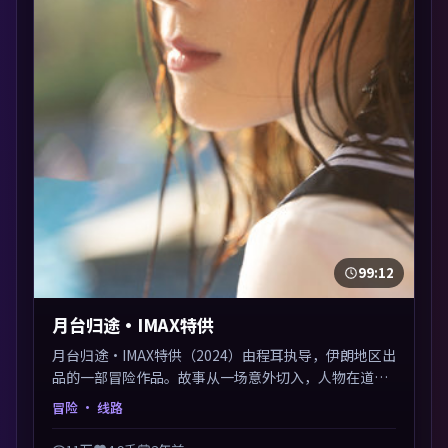
99:12
月台归途·IMAX特供
月台归途·IMAX特供（2024）由程耳执导，伊朗地区出
品的一部冒险作品。故事从一场意外切入，人物在道德
与生存之间反复摇摆，叙事层层推进，情绪克制而有
冒险
· 线路
力。主演阵容以生活化表演见长，对手戏火花四溅。