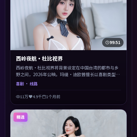
99:51
西岭夜航·杜比视界
西岭夜航·杜比视界将背景设定在中国台湾的都市与乡
野之间，2026年公映。玛缇·迪欧普擅长以喜剧类型包
裹社会议题，节奏张弛有度，留白处耐人寻味。剪辑利
喜剧
· 线路
落，悬念钩子分布均匀，适合一口气看完。
11万
4.9千
1个月前
精选