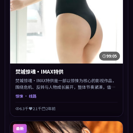
99:05
焚城惊魂·IMAX特供
焚城惊魂·IMAX特供是一部以惊悚为核心的影视作品，
围绕危机、反转与人物成长展开，整体节奏紧凑，值得
推荐观看。
惊悚
· 线路
6.3千
2.1千
2年前
最新