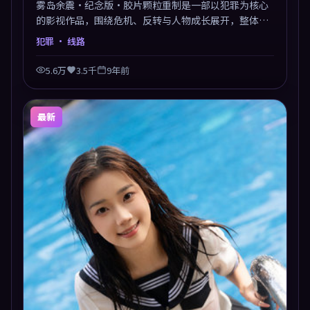
雾岛余震·纪念版·胶片颗粒重制是一部以犯罪为核心
的影视作品，围绕危机、反转与人物成长展开，整体节
奏紧凑，值得推荐观看。
犯罪
· 线路
5.6万
3.5千
9年前
最新