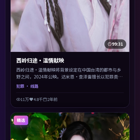
99:31
西岭归途·温情献映
西岭归途·温情献映将背景设定在中国台湾的都市与乡
野之间，2024年公映。达米恩·查泽雷擅长以犯罪类型
包裹社会议题，节奏张弛有度，留白处耐人寻味。剪辑
犯罪
· 线路
利落，悬念钩子分布均匀，适合一口气看完。
11万
4.8千
2年前
精选