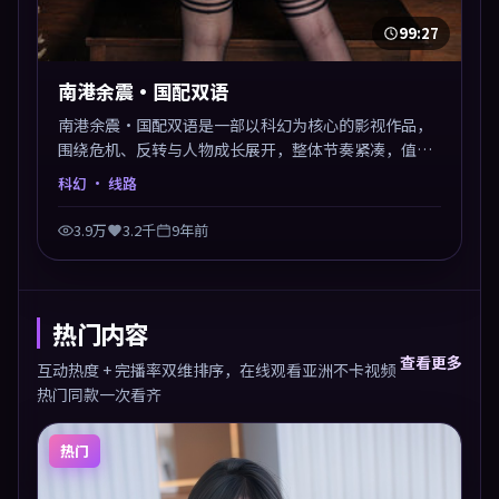
99:27
南港余震·国配双语
南港余震·国配双语是一部以科幻为核心的影视作品，
围绕危机、反转与人物成长展开，整体节奏紧凑，值得
推荐观看。
科幻
· 线路
3.9万
3.2千
9年前
热门内容
查看更多
互动热度 + 完播率双维排序，在线观看亚洲不卡视频
热门同款一次看齐
热门