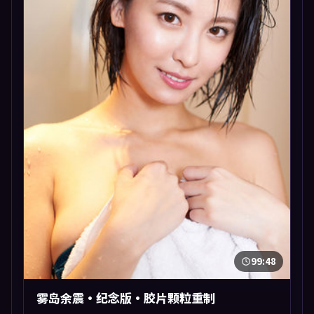
99:48
雾岛余震·纪念版·胶片颗粒重制