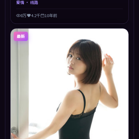
爱情
· 线路
8万
4.2千
10年前
最新