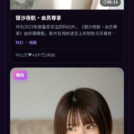
95:33
银沙夜航·会员尊享
作为2023年度备受关注的科幻片，《银沙夜航·会员尊
享》由毕赣掌舵。影片在视听语言上实验性与可看性兼
顾，人物关系错综复杂，后劲十足。美术与服化还原年
科幻
· 线路
代质感，细节经得起暂停回看。
11万
4.8千
2年前
精选