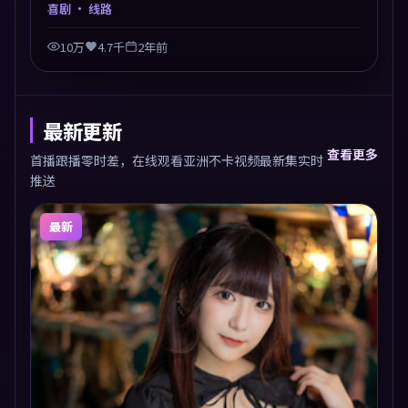
达尼诺以喜剧类型外壳探讨信任与背叛，映后讨论度颇
喜剧
· 线路
高。片尾留白开放解读，关于“选择”的主题余音绕
梁。
10万
4.7千
2年前
最新更新
查看更多
首播跟播零时差，在线观看亚洲不卡视频最新集实时
推送
最新