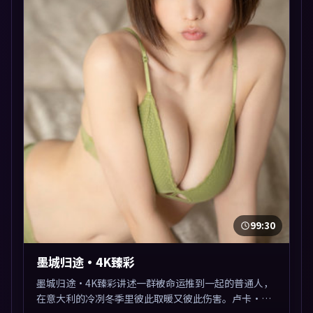
99:30
墨城归途·4K臻彩
墨城归途·4K臻彩讲述一群被命运推到一起的普通人，
在意大利的冷冽冬季里彼此取暖又彼此伤害。卢卡·瓜