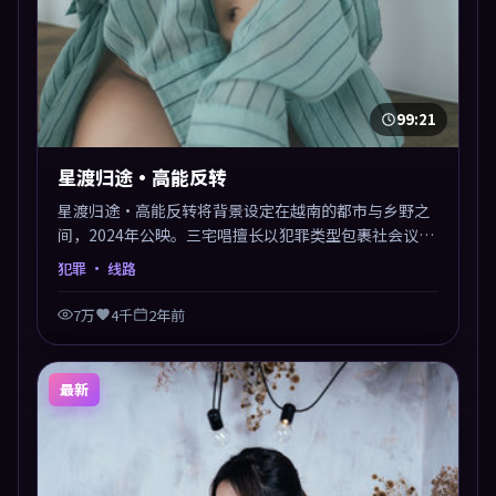
99:21
星渡归途·高能反转
星渡归途·高能反转将背景设定在越南的都市与乡野之
间，2024年公映。三宅唱擅长以犯罪类型包裹社会议
题，节奏张弛有度，留白处耐人寻味。剪辑利落，悬念
犯罪
· 线路
钩子分布均匀，适合一口气看完。
7万
4千
2年前
最新